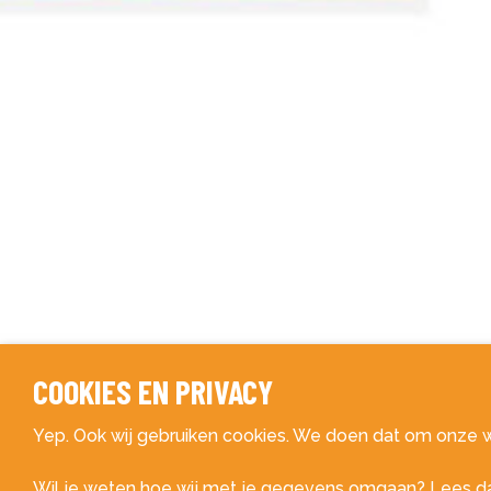
HUISSTIJLONT
COOKIES EN PRIVACY
LOGO ONTWER
Yep. Ook wij gebruiken cookies. We doen dat om onze w
Wil je weten hoe wij met je gegevens omgaan? Lees dan 