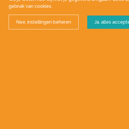
Het logo van je bedrijf is natu
gebruik van cookies.
als
Rotterdams huisstijlontw
Nee, instellingen beheren
Ja, alles accept
toegepast wordt. Maar zijn al d
bedrijf weer laat stralen? Een
je vertrouwen en graag zaken 
werken. Met onze handige check
WANNEER IS HET TIJD O
HUISSTIJL AAN TE PAS