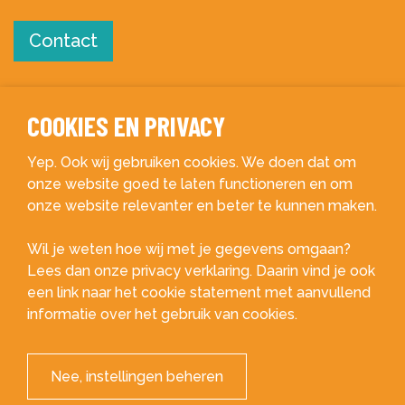
Contact
COOKIES EN PRIVACY
Yep. Ook wij gebruiken cookies. We doen dat om
onze website goed te laten functioneren en om
Van Helmontstraat 23
onze website relevanter en beter te kunnen maken.
3029 AA Rotterdam
Wil je weten hoe wij met je gegevens omgaan?
010 - 4 53 10 33
Lees dan onze privacy verklaring. Daarin vind je ook
info@btm.nl
een link naar het cookie statement met aanvullend
informatie over het gebruik van cookies.
BNO voorwaarden
Privacyverklaring
Nee, instellingen beheren