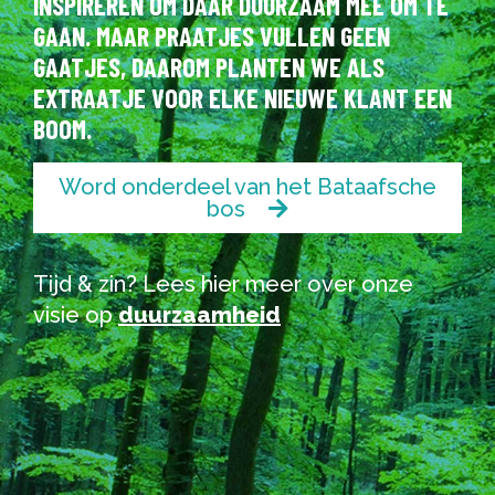
INSPIREREN OM DAAR DUURZAAM MEE OM TE
GAAN. MAAR PRAATJES VULLEN GEEN
GAATJES, DAAROM PLANTEN WE ALS
EXTRAATJE VOOR ELKE NIEUWE KLANT EEN
BOOM.
Word onderdeel van het Bataafsche
bos
Tijd & zin? Lees hier meer over onze
visie op
duurzaamheid